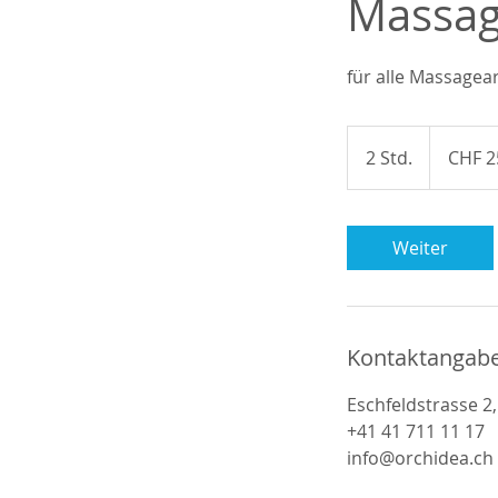
Massag
für alle Massagea
250
Schweizer
2 Std.
2
CHF 2
Franken
S
t
d
Weiter
.
Kontaktangab
Eschfeldstrasse 2
+41 41 711 11 17
info@orchidea.ch